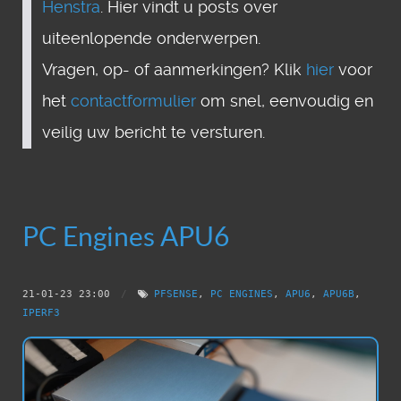
Henstra
. Hier vindt u posts over
uiteenlopende onderwerpen.
Vragen, op- of aanmerkingen? Klik
hier
voor
het
contactformulier
om snel, eenvoudig en
veilig uw bericht te versturen.
PC Engines APU6
21-01-23 23:00
/
PFSENSE
,
PC ENGINES
,
APU6
,
APU6B
,
IPERF3