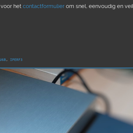
voor het
contactformulier
om snel, eenvoudig en veili
U6B
,
IPERF3