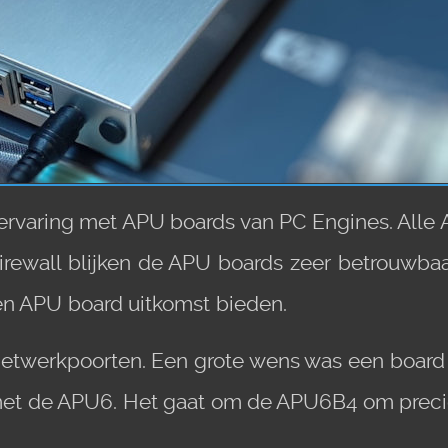
ervaring met APU boards van PC Engines. All
/firewall blijken de APU boards zeer betrouwb
een APU board uitkomst bieden.
twerkpoorten. Een grote wens was een board 
met de APU6. Het gaat om de APU6B4 om precies