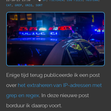
22-10-23 15:30
/
IP
,
FILTEREN
,
LOG FILES
,
HOSTING
,
CAT
,
GREP
,
UNIQ
,
SORT
Enige tijd terug publiceerde ik een post
over
het extraheren van IP-adressen met
grep en regex
. In deze nieuwe post
borduur ik daarop voort.