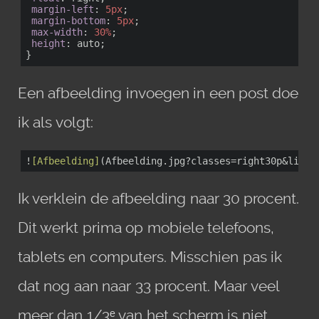
margin-left
: 
5px
;

margin-bottom
: 
5px
;

max-width
: 
30%
;

height
: auto;

}
Een afbeelding invoegen in een post doe
ik als volgt:
!
[Afbeelding]
(Afbeelding.jpg?classes=right30p&light
Ik verklein de afbeelding naar 30 procent.
Dit werkt prima op mobiele telefoons,
tablets en computers. Misschien pas ik
dat nog aan naar 33 procent. Maar veel
meer dan 1/3ᵉ van het scherm is niet